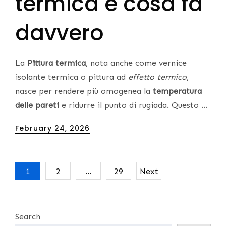
termica e cosa fa
davvero
La
Pittura termica
, nota anche come vernice
isolante termica o pittura ad
effetto termico
,
nasce per rendere più omogenea la
temperatura
delle pareti
e ridurre il punto di rugiada. Questo …
Posted
February 24, 2026
on
Posts
1
2
…
29
Next
pagination
Search