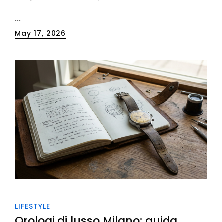
…
Posted
May 17, 2026
on
LIFESTYLE
Orologi di lusso Milano: guida