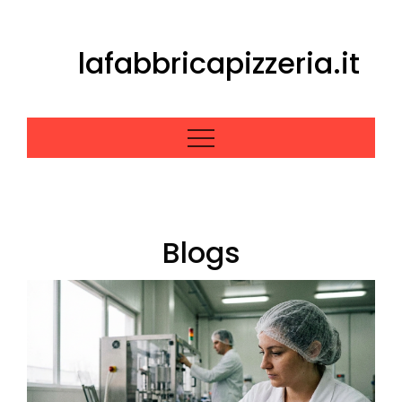
Skip
to
lafabbricapizzeria.it
content
Blogs