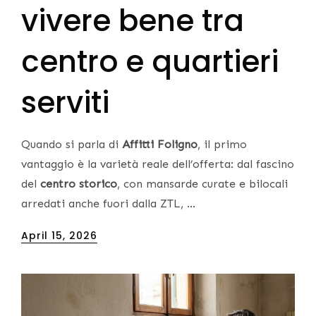
vivere bene tra
centro e quartieri
serviti
Quando si parla di
Affitti Foligno
, il primo
vantaggio è la varietà reale dell’offerta: dal fascino
del
centro storico
, con mansarde curate e bilocali
arredati anche fuori dalla ZTL, …
Posted
April 15, 2026
on