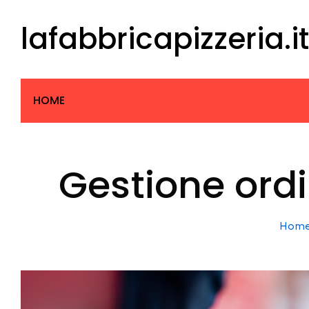
Skip
lafabbricapizzeria.it
to
content
HOME
Gestione ordi
Hom