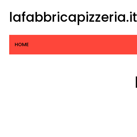
Skip
lafabbricapizzeria.it
to
content
HOME