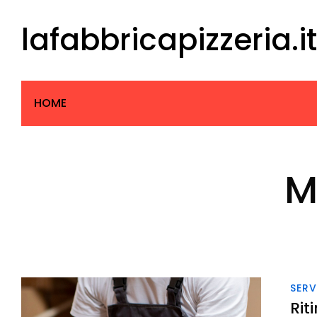
Skip
lafabbricapizzeria.it
to
content
HOME
M
SERV
Rit