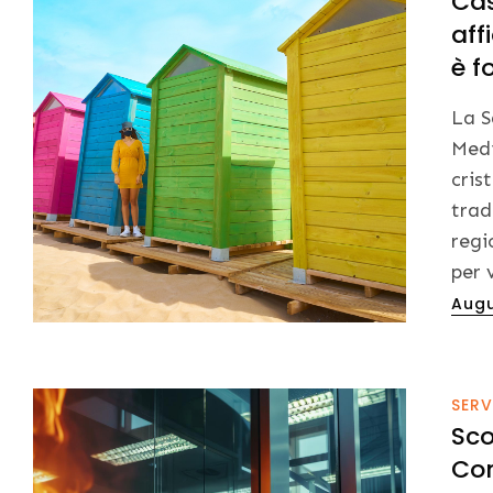
Cas
aff
è 
La S
Medi
cris
trad
regi
per 
Post
Augu
on
SERV
Sco
Con