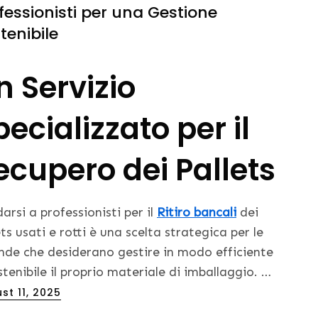
fessionisti per una Gestione
tenibile
n Servizio
pecializzato per il
ecupero dei Pallets
darsi a professionisti per il
Ritiro bancali
dei
ets usati e rotti è una scelta strategica per le
nde che desiderano gestire in modo efficiente
stenibile il proprio materiale di imballaggio. …
ed
st 11, 2025