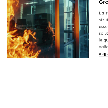
Gra
La s
stru
esse
solu
le qu
vali
Post
Augu
on