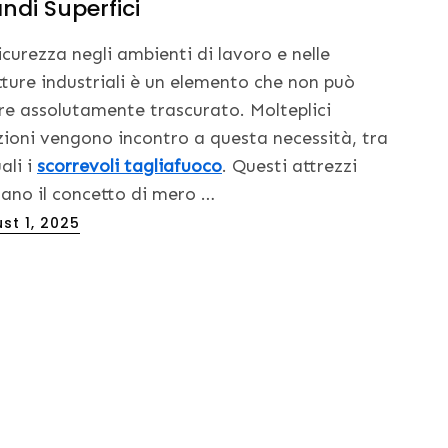
ndi Superfici
icurezza negli ambienti di lavoro e nelle
tture industriali è un elemento che non può
re assolutamente trascurato. Molteplici
zioni vengono incontro a questa necessità, tra
ali i
scorrevoli tagliafuoco
. Questi attrezzi
cano il concetto di mero …
ed
st 1, 2025