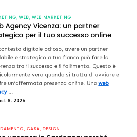
KETING
WEB
WEB MARKETING
 Agency Vicenza: un partner
ategico per il tuo successo online
contesto digitale odioso, avere un partner
dabile e strategico a tuo fianco può fare la
erenza tra il successo e il fallimento. Questo è
icolarmente vero quando si tratta di avviare e
ire un’affermata presenza online. Una
web
ncy
…
ed
st 8, 2025
EDAMENTO
CASA
DESIGN