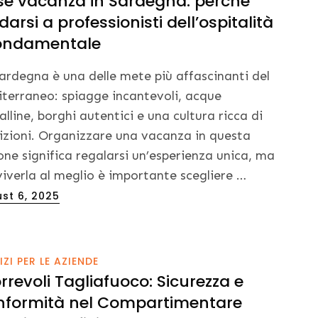
e vacanza in Sardegna: perché
idarsi a professionisti dell’ospitalità
fondamentale
ardegna è una delle mete più affascinanti del
terraneo: spiagge incantevoli, acque
talline, borghi autentici e una cultura ricca di
izioni. Organizzare una vacanza in questa
one significa regalarsi un’esperienza unica, ma
viverla al meglio è importante scegliere
…
ed
st 6, 2025
IZI PER LE AZIENDE
rrevoli Tagliafuoco: Sicurezza e
formità nel Compartimentare