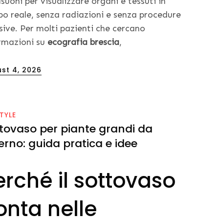
asuoni per visualizzare organi e tessuti in
o reale, senza radiazioni e senza procedure
sive. Per molti pazienti che cercano
rmazioni su
ecografia brescia
,
ed
st 4, 2026
STYLE
tovaso per piante grandi da
erno: guida pratica e idee
erché il sottovaso
onta nelle