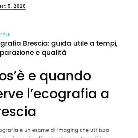
ed
st 5, 2026
STYLE
grafia Brescia: guida utile a tempi,
parazione e qualità
os’è e quando
erve l’ecografia a
rescia
ografia è un esame di imaging che utilizza