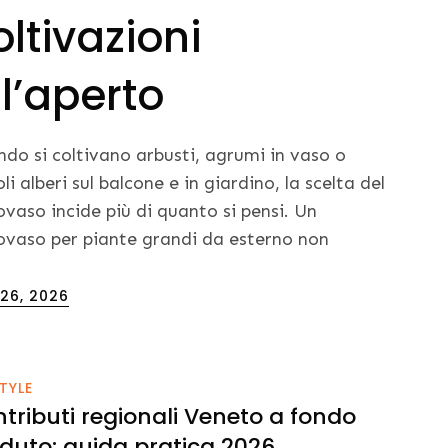
oltivazioni
ll’aperto
do si coltivano arbusti, agrumi in vaso o
oli alberi sul balcone e in giardino, la scelta del
ovaso incide più di quanto si pensi. Un
ovaso per piante grandi da esterno non
ed
 26, 2026
STYLE
tributi regionali Veneto a fondo
duto: guida pratica 2026