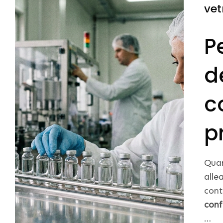
vet
P
d
c
p
Quan
alle
cont
conf
…