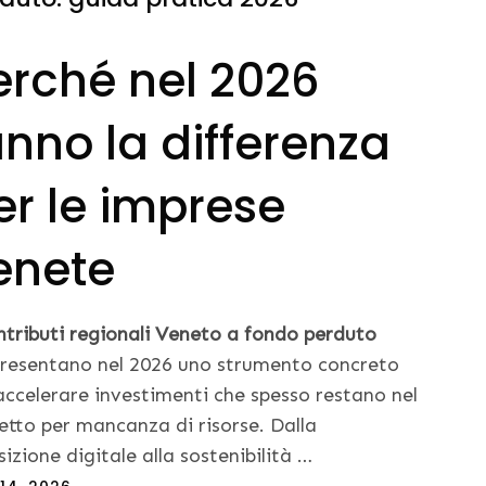
erché nel 2026
anno la differenza
er le imprese
enete
ntributi regionali Veneto a fondo perduto
resentano nel 2026 uno strumento concreto
accelerare investimenti che spesso restano nel
etto per mancanza di risorse. Dalla
sizione digitale alla sostenibilità …
ed