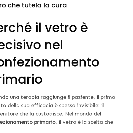
ro che tutela la cura
erché il vetro è
ecisivo nel
onfezionamento
rimario
do una terapia raggiunge il paziente, il primo
ato della sua efficacia è spesso invisibile: il
enitore che la custodisce. Nel mondo del
ezionamento primario
, il vetro è la scelta che