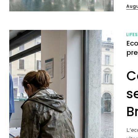
Post
Augu
on
LIFE
Eco
pre
C
s
B
L’ec