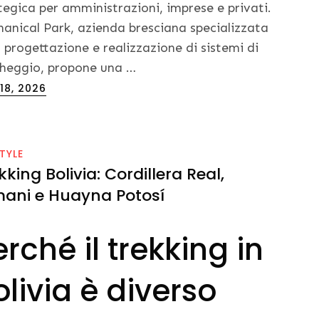
tegica per amministrazioni, imprese e privati.
anical Park, azienda bresciana specializzata
a progettazione e realizzazione di sistemi di
heggio, propone una …
ed
18, 2026
STYLE
kking Bolivia: Cordillera Real,
imani e Huayna Potosí
erché il trekking in
olivia è diverso