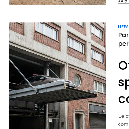
July
on
LIFE
Par
per
O
s
c
Le c
come