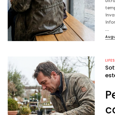
ultr
temp
inva
info
…
Post
Augu
on
LIFE
Sot
est
P
c