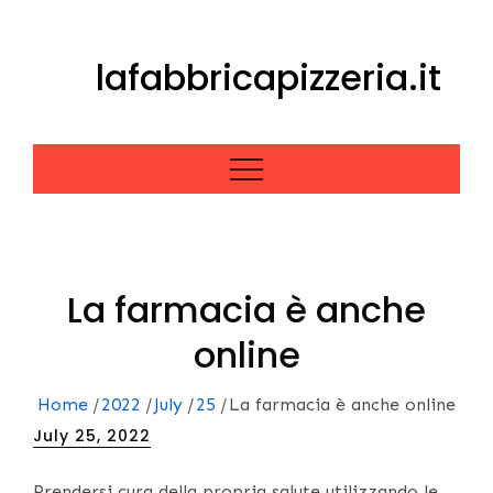
Skip
to
lafabbricapizzeria.it
content
La farmacia è anche
online
Home
2022
July
25
La farmacia è anche online
Posted
July 25, 2022
on
Prendersi cura della propria salute utilizzando le