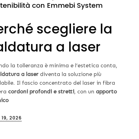
tenibilità con Emmebi System
erché scegliere la
aldatura a laser
do la tolleranza è minima e l’estetica conta,
ldatura a laser
diventa la soluzione più
dabile. Il fascio concentrato del laser in fibra
era
cordoni profondi e stretti
, con un
apporto
ico
ed
l 19, 2026