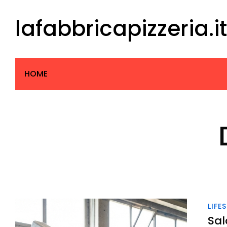
Skip
lafabbricapizzeria.it
to
content
HOME
LIFE
Sal